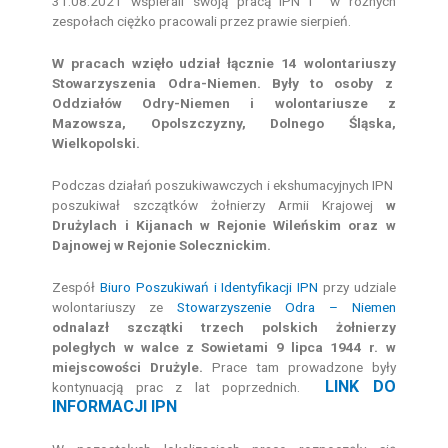
31.08.2021 wspierali swoją pracą IPN i w różnych
zespołach ciężko pracowali przez prawie sierpień.
W pracach wzięło udział łącznie 14 wolontariuszy
Stowarzyszenia Odra-Niemen. Były to osoby z
Oddziałów Odry-Niemen i wolontariusze z
Mazowsza, Opolszczyzny, Dolnego Śląska,
Wielkopolski.
Podczas działań poszukiwawczych i ekshumacyjnych IPN
poszukiwał szczątków żołnierzy Armii Krajowej
w
Drużylach i Kijanach w Rejonie Wileńskim oraz w
Dajnowej w Rejonie Solecznickim.
Zespół
Biuro Poszukiwań i Identyfikacji IPN
przy udziale
wolontariuszy ze
Stowarzyszenie Odra – Niemen
odnalazł szczątki trzech polskich żołnierzy
poległych w walce z Sowietami 9 lipca 1944 r. w
miejscowości Drużyle.
Prace tam prowadzone były
LINK DO
kontynuacją prac z lat poprzednich.
INFORMACJI IPN