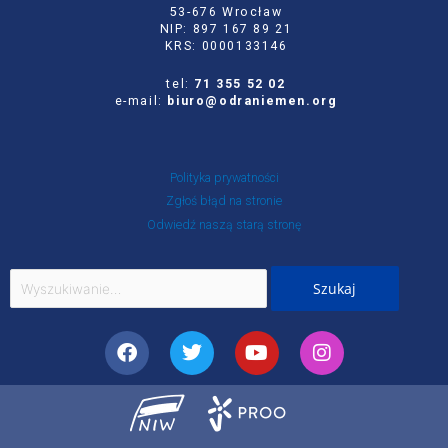
53-676 Wrocław
NIP: 897 167 89 21
KRS: 0000133146
tel:
71 355 52 02
e-mail:
biuro@odraniemen.org
Polityka prywatności
Zgłoś błąd na stronie
Odwiedź naszą starą stronę
Szukaj
dla:
Facebook
Twitter
Youtube
Instagram