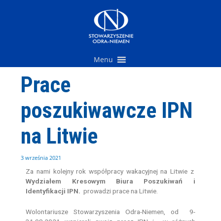
Przejdź
do
treści
Menu
Prace
poszukiwawcze IPN
na Litwie
3 września 2021
Za nami kolejny rok współpracy wakacyjnej na Litwie z
Wydziałem Kresowym Biura Poszukiwań i
Identyfikacji IPN.
prowadzi prace na Litwie.
Wolontariusze Stowarzyszenia Odra-Niemen, od 9-