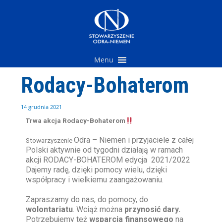
Przejdź
do
treści
Menu
Rodacy-Bohaterom
14 grudnia 2021
Trwa akcja Rodacy-Bohaterom
Odra – Niemen
i przyjaciele z całej
Stowarzyszenie
Polski aktywnie od tygodni działają w ramach
akcji RODACY-BOHATEROM edycja 2021/2022
Dajemy radę, dzięki pomocy wielu, dzięki
współpracy i wielkiemu zaangażowaniu.
Zapraszamy do nas, do pomocy, do
wolontariatu
. Wciąż można
przynosić dary.
Potrzebujemy też
wsparcia finansowego
na