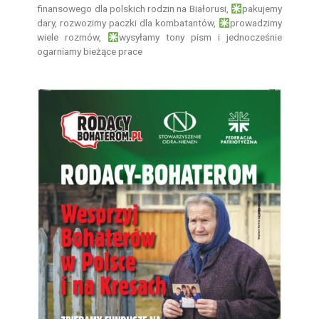
finansowego dla polskich rodzin na Białorusi,
pakujemy
dary, rozwozimy paczki dla kombatantów,
prowadzimy
wiele rozmów,
wysyłamy tony pism i jednocześnie
ogarniamy bieżące prace