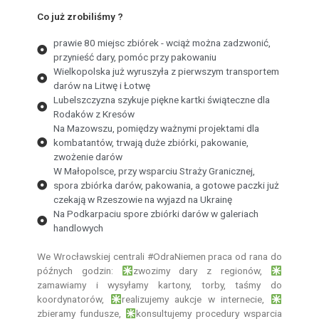
Co już zrobiliśmy ?
prawie 80 miejsc zbiórek - wciąż można zadzwonić,
przynieść dary, pomóc przy pakowaniu
Wielkopolska już wyruszyła z pierwszym transportem
darów na Litwę i Łotwę
Lubelszczyzna szykuje piękne kartki świąteczne dla
Rodaków z Kresów
Na Mazowszu, pomiędzy ważnymi projektami dla
kombatantów, trwają duże zbiórki, pakowanie,
zwożenie darów
W Małopolsce, przy wsparciu Straży Granicznej,
spora zbiórka darów, pakowania, a gotowe paczki już
czekają w Rzeszowie na wyjazd na Ukrainę
Na Podkarpaciu spore zbiórki darów w galeriach
handlowych
We Wrocławskiej centrali
#OdraNiemen
praca od rana do
późnych godzin:
zwozimy dary z regionów,
zamawiamy i wysyłamy kartony, torby, taśmy do
koordynatorów,
realizujemy aukcje w internecie,
zbieramy fundusze,
konsultujemy procedury wsparcia