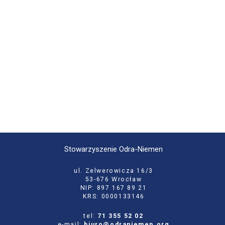
Stowarzyszenie Odra-Niemen
ul. Zelwerowicza 16/3
53-676 Wrocław
NIP: 897 167 89 21
KRS: 0000133146
tel:
71 355 52 02
e-mail:
biuro@odraniemen.org