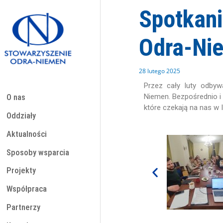
Przejdź
Spotkani
do
treści
Odra-Ni
28 lutego 2025
Przez cały luty odbyw
Niemen. Bezpośrednio i 
O nas
które czekają na nas w 
Oddziały
Aktualności
Sposoby wsparcia
Projekty
Współpraca
Partnerzy