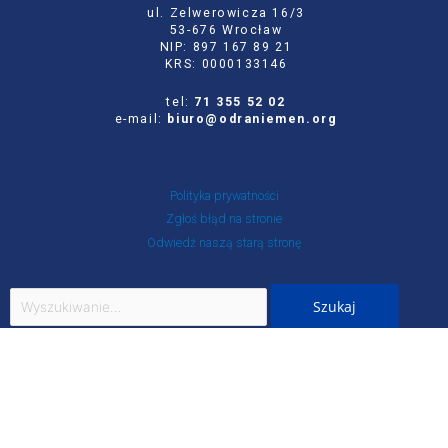
ul. Zelwerowicza 16/3
53-676 Wrocław
NIP: 897 167 89 21
KRS: 0000133146
tel:
71 355 52 02
e-mail:
biuro@odraniemen.org
Polityka prywatności
Zgłoś błąd na stronie
Odwiedź naszą starą stronę
Szukaj
dla:
Facebook
Twitter
Youtube
Instagram