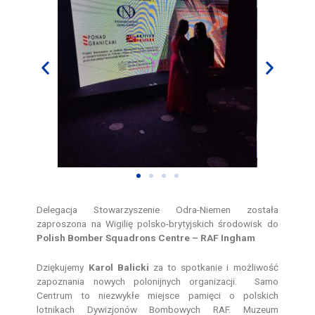
Delegacja Stowarzyszenie Odra-Niemen została
zaproszona na Wigilię polsko-brytyjskich środowisk do
Polish Bomber Squadrons Centre – RAF Ingham
Dziękujemy
Karol Balicki
za to spotkanie i możliwość
zapoznania nowych polonijnych organizacji. Samo
Centrum to niezwykłe miejsce pamięci o polskich
lotnikach Dywizjonów Bombowych RAF. Muzeum