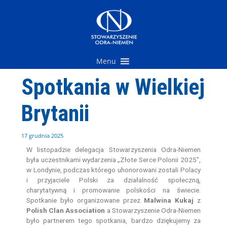
Przejdź
do
treści
Menu
Spotkania w Wielkiej
Brytanii
17 grudnia 2025
W listopadzie delegacja Stowarzyszenia Odra-Niemen
była uczestnikami wydarzenia „Złote Serce Polonii 2025”,
w Londynie, podczas którego uhonorowani zostali Polacy
i przyjaciele Polski za działalność społeczną,
charytatywną i promowanie polskości na świecie.
Spotkanie było organizowane przez
Malwina Kukaj
z
Polish Clan Association
a Stowarzyszenie Odra-Niemen
było partnerem tego spotkania, bardzo dziękujemy za