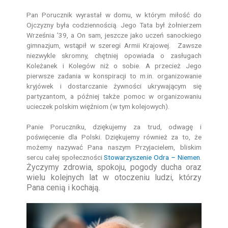
Pan Porucznik wyrastał w domu, w którym miłość do
Ojczyzny była codziennością. Jego Tata był żołnierzem
Września ’39, a On sam, jeszcze jako uczeń sanockiego
gimnazjum, wstąpił w szeregi Armii Krajowej. Zawsze
niezwykle skromny, chętniej opowiada o zasługach
Koleżanek i Kolegów niż o sobie. A przecież Jego
pierwsze zadania w konspiracji to m.in. organizowanie
kryjówek i dostarczanie żywności ukrywającym się
partyzantom, a później także pomoc w organizowaniu
ucieczek polskim więźniom (w tym kolejowych).
Panie Poruczniku, dziękujemy za trud, odwagę i
poświęcenie dla Polski. Dziękujemy również za to, że
możemy nazywać Pana naszym Przyjacielem, bliskim
sercu całej społeczności
Stowarzyszenie Odra – Niemen
.
Życzymy zdrowia, spokoju, pogody ducha oraz
wielu kolejnych lat w otoczeniu ludzi, którzy
Pana cenią i kochają.