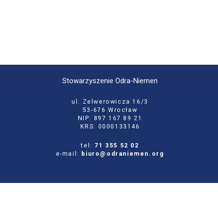
Stowarzyszenie Odra-Niemen
ul. Zelwerowicza 16/3
53-676 Wrocław
NIP: 897 167 89 21
KRS: 0000133146
tel:
71 355 52 02
e-mail:
biuro@odraniemen.org
Polityka prywatności
Zgłoś błąd na stronie
Odwiedź naszą starą stronę