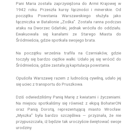
Pani Maria została zaprzysiężona do Armii Krajowej w
1942 roku. Przeszła kursy łączności i minerskie. Od
początku Powstania Warszawskiego służyła jako
łączniczka w Batalionie „Zośka”. Została ranna podczas
ataku na Dworzec Gdański, jednak wróciła do oddziału.
Ewakuowała się kanałami ze Starego Miasta do
Śródmieścia, gdzie spotkała swojego brata.
Na początku września trafiła na Czerniaków, gdzie
toczyły się bardzo ciężkie walki. Udało jej się wrócić do
Śródmieścia, gdzie zastała ją kapitulacja powstania.
Opuściła Warszawę razem z ludnością cywilną, udało jej
się uciec z transportu do Pruszkowa.
Dziś odwiedziliśmy Panią Marię z kwiatami i życzeniami.
Na miejscu spotkaliśmy się również z ekipą BohaterON
oraz Panią Dorotą, reprezentującą miasto Wrocław.
„Myszka” była bardzo szczęśliwa — przyznała, że nie
przypuszczała, iż będzie tak uroczyście świętować swoje
urodziny.