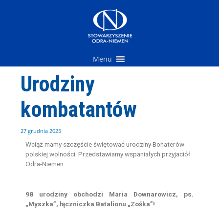
Przejdź
do
treści
Menu
Urodziny
kombatantów
27 grudnia 2025
Wciąż mamy szczęście świętować urodziny Bohaterów
polskiej wolności. Przedstawiamy wspaniałych przyjaciół
Odra-Niemen.
98 urodziny obchodzi Maria Downarowicz, ps.
„Myszka”, łączniczka Batalionu „Zośka”!