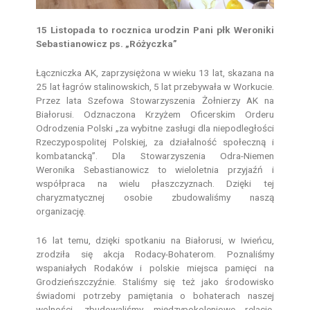
15 Listopada to rocznica urodzin Pani płk Weroniki
Sebastianowicz ps. „Różyczka”
Łączniczka AK, zaprzysiężona w wieku 13 lat, skazana na
25 lat łagrów stalinowskich, 5 lat przebywała w Workucie.
Przez lata Szefowa Stowarzyszenia Żołnierzy AK na
Białorusi. Odznaczona Krzyżem Oficerskim Orderu
Odrodzenia Polski „za wybitne zasługi dla niepodległości
Rzeczypospolitej Polskiej, za działalność społeczną i
kombatancką”. Dla Stowarzyszenia Odra-Niemen
Weronika Sebastianowicz to wieloletnia przyjaźń i
współpraca na wielu płaszczyznach. Dzięki tej
charyzmatycznej osobie zbudowaliśmy naszą
organizację.
16 lat temu, dzięki spotkaniu na Białorusi, w Iwieńcu,
zrodziła się akcja Rodacy-Bohaterom. Poznaliśmy
wspaniałych Rodaków i polskie miejsca pamięci na
Grodzieńszczyźnie. Staliśmy się też jako środowisko
świadomi potrzeby pamiętania o bohaterach naszej
wolności, zbudowaliśmy międzypokoleniowe relacje,