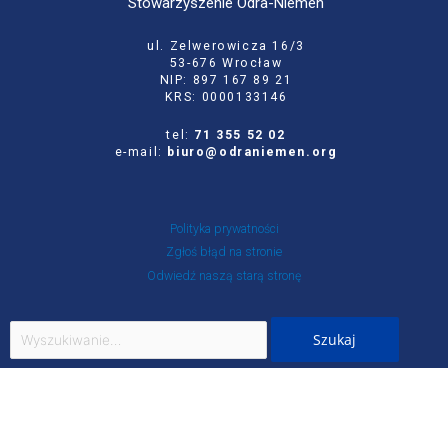
Stowarzyszenie Odra-Niemen
ul. Zelwerowicza 16/3
53-676 Wrocław
NIP: 897 167 89 21
KRS: 0000133146
tel:
71 355 52 02
e-mail:
biuro@odraniemen.org
Polityka prywatności
Zgłoś błąd na stronie
Odwiedź naszą starą stronę
Szukaj
dla:
Facebook
Twitter
Youtube
Instagram