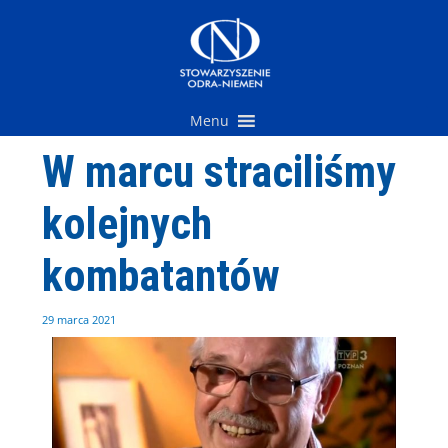
Przejdź
do
treści
Menu
W marcu straciliśmy
kolejnych
kombatantów
29 marca 2021