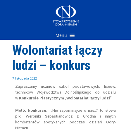
Przejdź
do
treści
Menu
Wolontariat łączy
ludzi – konkurs
7 listopada 2022
Zapraszamy uczniów szkół podstawowych, liceów,
techników Województwa Dolnośląskiego do udziału
w
Konkursie Plastycznym
„
Wolontariat łączy ludzi”
Motto konkursu:
„Nie zapominajcie o nas…” to słowa
płk. Weroniki Sebastianowicz z Grodna i innych
kombatantów spotykanych podczas działań Odry-
Niemen.