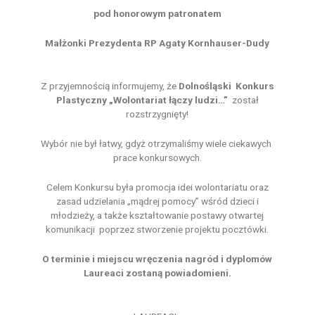
pod honorowym patronatem
Małżonki Prezydenta RP Agaty Kornhauser-Dudy
Z przyjemnością informujemy, że
Dolnośląski Konkurs
Plastyczny „Wolontariat łączy ludzi…”
został
rozstrzygnięty!
Wybór nie był łatwy, gdyż otrzymaliśmy wiele ciekawych
prace konkursowych.
Celem Konkursu była promocja idei wolontariatu oraz
zasad udzielania „mądrej pomocy” wśród dzieci i
młodzieży, a także kształtowanie postawy otwartej
komunikacji poprzez stworzenie projektu pocztówki.
O terminie i miejscu wręczenia nagród i dyplomów
Laureaci zostaną powiadomieni.