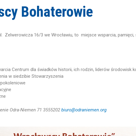
scy Bohaterowie
l. Zelwerowicza 16/3 we Wrocławiu, to miejsce wsparcia, pamięci, 
arcia Centrum dla świadków historii, ich rodzin, liderów środowisk
enia w siedzibie Stowarzyszenia
ypokoleniowe
acyjne
zne
zenie Odra-Niemen 71 3555202
biuro@odraniemen.org