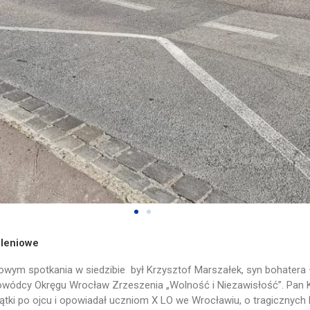
leniowe
wym spotkania w siedzibie był Krzysztof Marszałek, syn bohatera –
dowódcy Okręgu Wrocław Zrzeszenia „Wolność i Niezawisłość”. Pan 
ątki po ojcu i opowiadał uczniom X LO we Wrocławiu, o tragicznych 