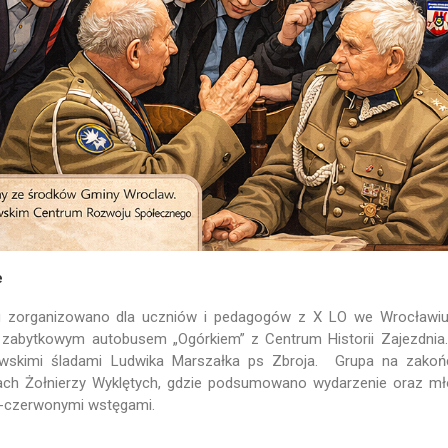
e
u zorganizowano dla uczniów i pedagogów z X LO we Wrocławiu,
azd zabytkowym autobusem „Ogórkiem” z Centrum Historii Zajezdnia.
awskimi śladami Ludwika Marszałka ps Zbroja. Grupa na zakoń
ach Żołnierzy Wyklętych, gdzie podsumowano wydarzenie oraz mł
ło-czerwonymi wstęgami.