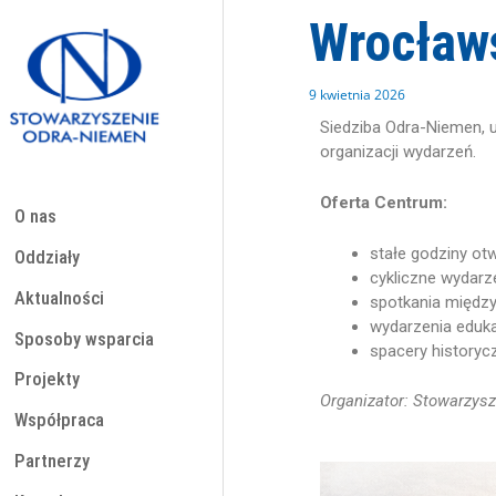
Przejdź
Wrocław
do
treści
9 kwietnia 2026
Siedziba Odra-Niemen, u
organizacji wydarzeń.
Oferta Centrum:
O nas
stałe godziny otw
Oddziały
cykliczne wydarz
Aktualności
spotkania międz
wydarzenia eduk
Sposoby wsparcia
spacery historyc
Projekty
Organizator: Stowarzys
Współpraca
Partnerzy