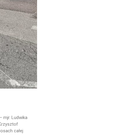
 mjr. Ludwika
Krzysztof
losach całej