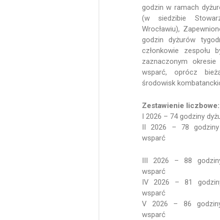
godzin w ramach dyżu
(w siedzibie Stowa
Wrocławiu), Zapewnion
godzin dyżurów tygod
członkowie zespołu b
zaznaczonym okresie 
wsparć, oprócz bież
środowisk kombatancki
Zestawienie liczbowe:
I 2026 – 74 godziny dy
II 2026 – 78 godziny
wsparć
III 2026 – 88 godzin
wsparć
IV 2026 – 81 godzin
wsparć
V 2026 – 86 godziny
wsparć