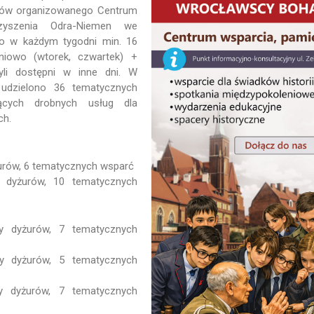
rów organizowanego Centrum
rzyszenia Odra-Niemen we
o w każdym tygodni min. 16
niowo (wtorek, czwartek) +
yli dostępni w inne dni. W
udzielono 36 tematycznych
ących drobnych usług dla
ch.
żurów, 6 tematycznych wsparć
 dyżurów, 10 tematycznych
y dyżurów, 7 tematycznych
y dyżurów, 5 tematycznych
 dyżurów, 7 tematycznych