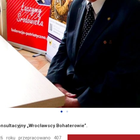
nsultacyjny „Wrocławscy Bohaterowie”.
26 roku przepracowano 407