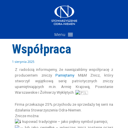
Przejdź
do
treści
Menu
Współpraca
1 sierpnia 2025
Z radością informujemy, że nawiązaliśmy współpracę z
producentem zniczy
Pamiętamy
M&M Znicz, który
stworzył wyjątkową serię patriotycznych zniczy
upamiętniających m.in. Armię Krajową, Powstanie
Warszawskie i Żołnierzy Wyklętych.
Firma przekazuje 25% przychodu ze sprzedaży tej serii na
działania Stowarzyszenia Odra-Niemen.
Znicze można:
kupować tradycyjnie – jako piękny symbol pamięci,
lub jako cegiełkę – wówczas znicz zostanie przez