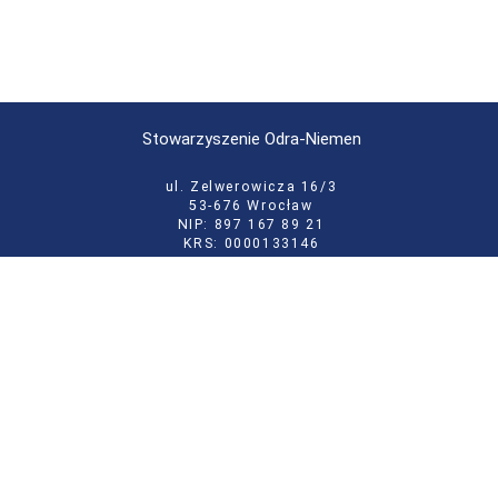
Stowarzyszenie Odra-Niemen
ul. Zelwerowicza 16/3
53-676 Wrocław
NIP: 897 167 89 21
KRS: 0000133146
tel:
71 355 52 02
e-mail:
biuro@odraniemen.org
Polityka prywatności
Zgłoś błąd na stronie
Odwiedź naszą starą stronę
Szukaj