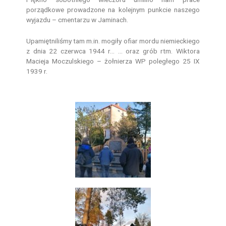
porządkowe prowadzone na kolejnym punkcie naszego
wyjazdu – cmentarzu w Jaminach.
Upamiętniliśmy tam m.in. mogiły ofiar mordu niemieckiego
z dnia 22 czerwca 1944 r… … oraz grób rtm. Wiktora
Macieja Moczulskiego – żołnierza WP poległego 25 IX
1939 r.