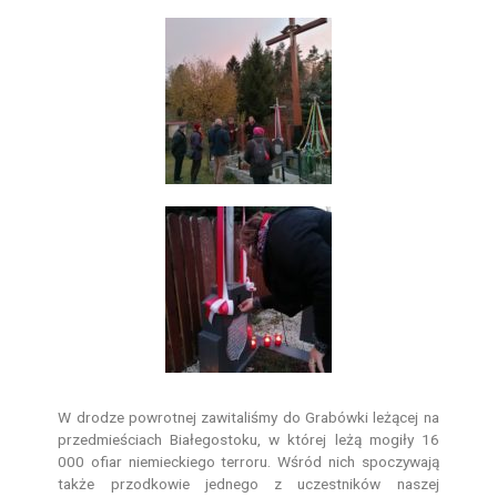
W drodze powrotnej zawitaliśmy do Grabówki leżącej na
przedmieściach Białegostoku, w której leżą mogiły 16
000 ofiar niemieckiego terroru. Wśród nich spoczywają
także przodkowie jednego z uczestników naszej