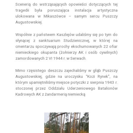
Scenerią do wstrząsających opowieści dotyczących tej
tragedii była poruszająca instalacja artystyczna
ulokowana w Mikaszówce – samym sercu Puszczy
Augustowskiej.
Wspólnie z państwem Kaszlejów udaliśmy się po tym do
słynącej z sanktuarium Studzienicznej, w której na
cmentarzu spoczywają prochy ekschumowanych 22 ofiar
niemieckiego okupanta (żołnierzy AK i osób cywilnych)
zamordowanych 2 VI 1944 r. w Serwach.
Mimo rzęsistego deszczu zajechaliśmy w głąb Puszczy
Augustowskiej, gdzie na uroczysku “Kozi Rynek”, na
którym upamiętniliśmy miejsce potyczki z sierpnia 1943 r.
stoczonej przez Oddziału Uderzeniowego Batalionów
Kadrowych AK z żandarmerią niemiecką