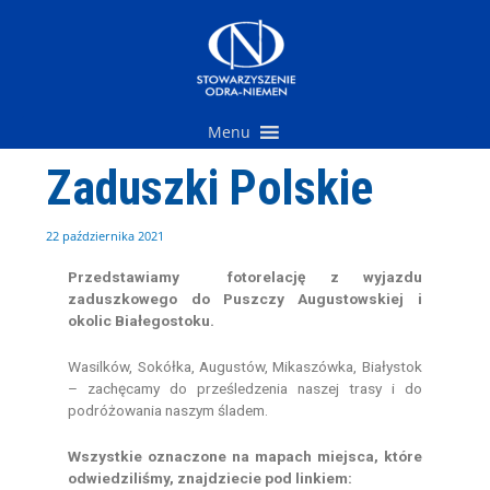
Przejdź
do
treści
Menu
Zaduszki Polskie
22 października 2021
Przedstawiamy fotorelację z wyjazdu
zaduszkowego do Puszczy Augustowskiej i
okolic Białegostoku.
Wasilków, Sokółka, Augustów, Mikaszówka, Białystok
– zachęcamy do prześledzenia naszej trasy i do
podróżowania naszym śladem.
Wszystkie oznaczone na mapach miejsca, które
odwiedziliśmy, znajdziecie pod linkiem: