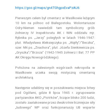
https://goo.gl/maps/gn4TGhgpxEvaPzAU6
Pierwszym celem był cmentarz w Wasilkowie leżącym
10 km na północ od Białegostoku. Wolontariusze
Odry-Niemen nawiedzili tam symboliczny grób
żołnierzy IV Inspektoratu AK i WiN oddziału mjr.
Rybnika ps. „Jerzy” poległych w latach 1946-1947:
plut. Władysława Aleksiejczyka ps. „Wątły”/”Beczka”,
szer. NN ps. „Znachora”, plut. Józefa Sienkiewicza ps.
„Gryszka”/”Brzoza” (1942-1945 żołnierz I Bat. 77 PP
AK Okręgu Nowogródzkiego).
Położona na zalesionych wzgórzach nekropolia w
Wasilkowie urzeka swoją mistyczną cmentarną
architekturą.
Następnie udaliśmy się w poszukiwaniu miejsca bitwy
pod Ogółami, gdzie 8 lipca 1945 r. zgrupowanie
partyzanckie AKO „Piotrków”, liczące blisko 200 ludzi,
zostało zaatakowane przez dwukrotnie liczniejsze siły
„ludowego” WP oraz funkcjonariuszy UB wsparte