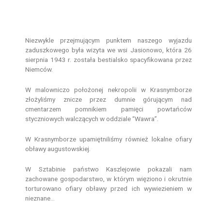
Niezwykle przejmującym punktem naszego wyjazdu
zaduszkowego była wizyta we wsi Jasionowo, która 26
sierpnia 1943 r. została bestialsko spacyfikowana przez
Niemców.
W malowniczo położonej nekropolii w Krasnymborze
złożyliśmy znicze przez dumnie górującym nad
cmentarzem pomnikiem pamięci powtańców
styczniowych walczących w oddziale “Wawra”.
W Krasnymborze upamiętniliśmy również lokalne ofiary
obławy augustowskiej.
W Sztabinie państwo Kaszlejowie pokazali nam
zachowane gospodarstwo, w którym więziono i okrutnie
torturowano ofiary obławy przed ich wywiezieniem w
nieznane…