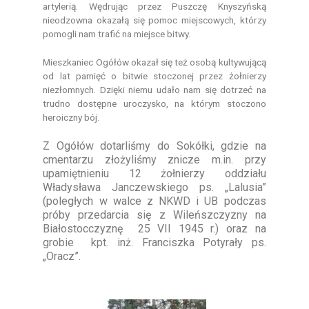
artylerią. Wędrując przez Puszczę Knyszyńską
nieodzowna okazałą się pomoc miejscowych, którzy
pomogli nam trafić na miejsce bitwy.
Mieszkaniec Ogółów okazał się też osobą kultywującą
od lat pamięć o bitwie stoczonej przez żołnierzy
niezłomnych. Dzięki niemu udało nam się dotrzeć na
trudno dostępne uroczysko, na którym stoczono
heroiczny bój.
Z Ogółów dotarliśmy do Sokółki, gdzie na
cmentarzu złożyliśmy znicze m.in. przy
upamiętnieniu 12 żołnierzy oddziału
Władysława Janczewskiego ps. „Lalusia”
(poległych w walce z NKWD i UB podczas
próby przedarcia się z Wileńszczyzny na
Białostocczyznę 25 VII 1945 r.) oraz na
grobie kpt. inż. Franciszka Potyrały ps.
„Oracz”.