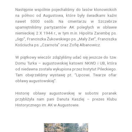
Następnie wspólnie pojechaliśmy do lasów klonowickich
na północ od Augustowa, które były świadkami kaźni
nawet 5000 osób. Na cmentarzu w Szczebrze
upamiętniliśmy partyzantów AK poległych w obławie
niemieckiej 2 X 1944 r., w tym m.in. Hipolita Zarembę ps.
„Sęp”, Franciszka Żukowskiego ps. „Mały Zet”, Franciszka
Kościucha ps. „Czarnota” oraz Zofię Albanowicz.
W piątkowy wieczór zdążyliśmy udać się jeszcze do tzw.
Domu Turka – augustowskiej katowni NKWD i UB, która
od niedawna została wykupiona przez Instytut Pileckiego.
Tam obejrzeliśmy wystawę pt. “Lipcowi. Twarze ofiar
obławy augustowskiej”.
Historię obławy augustowskiej w sobotni poranek
przybliżyła nam pani Danuta Kaszlej – prezes Klubu
Historycznego im. AK w Augustowie.