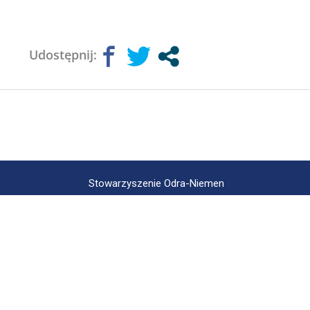
Udostępnij:
Stowarzyszenie Odra-Niemen
ul. Zelwerowicza 16/3
53-676 Wrocław
NIP: 897 167 89 21
KRS: 0000133146
tel:
71 355 52 02
e-mail:
biuro@odraniemen.org