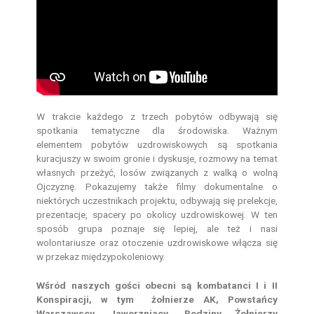
W trakcie każdego z trzech pobytów odbywają się
spotkania tematyczne dla środowiska. Ważnym
elementem pobytów uzdrowiskowych są spotkania
kuracjuszy w swoim gronie i dyskusje, rozmowy na temat
własnych przeżyć, losów związanych z walką o wolną
Ojczyznę. Pokazujemy także filmy dokumentalne o
niektórych uczestnikach projektu, odbywają się prelekcje,
prezentacje, spacery po okolicy uzdrowiskowej. W ten
sposób grupa poznaje się lepiej, ale też i nasi
wolontariusze oraz otoczenie uzdrowiskowe włącza się
w przekaz międzypokoleniowy.
Wśród naszych gości obecni są kombatanci I i II
Konspiracji, w tym żołnierze AK, Powstańcy
Warszawscy, Jaworzniacy, Rodziny Żołnierzy