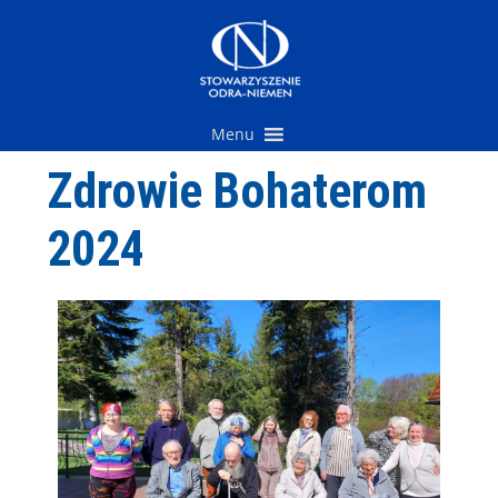
Przejdź
do
treści
Menu
Zdrowie Bohaterom
2024