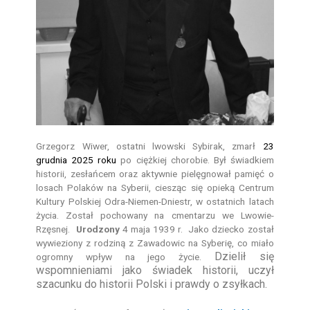
Grzegorz Wiwer, ostatni lwowski Sybirak, zmarł
23
grudnia 2025 roku
po ciężkiej chorobie. Był świadkiem
historii, zesłańcem oraz aktywnie pielęgnował pamięć o
losach Polaków na Syberii, ciesząc się opieką Centrum
Kultury Polskiej Odra-Niemen-Dniestr, w ostatnich latach
życia. Został pochowany na cmentarzu we Lwowie-
Rzęsnej.
Urodzony
4 maja 1939 r. Jako
dziecko został
wywieziony z rodziną z Zawadowic na Syberię, co miało
Dzielił się
ogromny wpływ na jego życie.
wspomnieniami jako świadek historii, uczył
szacunku do historii Polski i prawdy o zsyłkach.