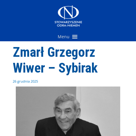
Przejdź
do
treści
Menu
Zmarł Grzegorz
Wiwer – Sybirak
26 grudnia 2025