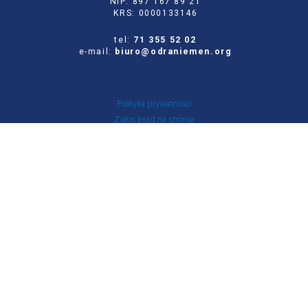
NIP: 897 167 89 21
KRS: 0000133146
tel:
71 355 52 02
e-mail:
biuro@odraniemen.org
Polityka prywatności
Zgłoś błąd na stronie
Odwiedź naszą starą stronę
Szukaj
dla:
Facebook
Twitter
Youtube
Instagram
Portal Stowarzyszenia Odra-Niemen powstał ze środków otrzymanych z NIW-CRSO w