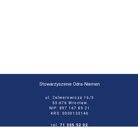
Stowarzyszenie Odra-Niemen
ul. Zelwerowicza 16/3
53-676 Wrocław
NIP: 897 167 89 21
KRS: 0000133146
tel:
71 355 52 02
e-mail:
biuro@odraniemen.org