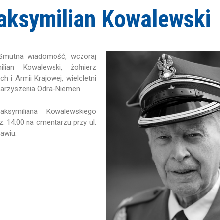
aksymilian Kowalewski
 Smutna wiadomość, wczoraj
lian Kowalewski, żołnierz
h i Armii Krajowej, wieloletni
warzyszenia Odra-Niemen.
ksymiliana Kowalewskiego
z. 14:00 na cmentarzu przy ul.
ławiu.