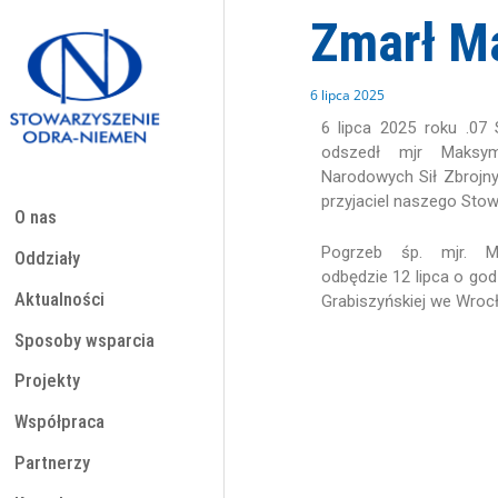
Przejdź
Zmarł M
do
treści
6 lipca 2025
6 lipca 2025 roku .07
odszedł mjr Maksymi
Narodowych Sił Zbrojnyc
przyjaciel naszego Sto
O nas
Pogrzeb śp. mjr. Ma
Oddziały
odbędzie 12 lipca o god
Aktualności
Grabiszyńskiej we Wroc
Sposoby wsparcia
Projekty
Współpraca
Partnerzy