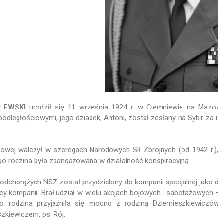
LEWSKI
urodził się 11 września 1924 r. w Ciemniewie na Mazo
epodległościowymi, jego dziadek, Antoni, został zesłany na Sybir za
towej walczył w szeregach Narodowych Sił Zbrojnych (od 1942 r.),
ego rodzina była zaangażowana w działalność konspiracyjną.
odchorążych NSZ został przydzielony do kompanii specjalnej jako 
 kompanii. Brał udział w wielu akcjach bojowych i sabotażowych 
go rodzina przyjaźniła się mocno z rodziną Dziemieszkiewicz
kiewiczem, ps. Rój.