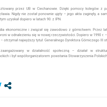
sztowany przez UB w Ciechanowie. Dzięki pomocy kolegów z par
rocławia. Nigdy nie został ponownie ujęty – jego akta zaginęły, a s
tym uzyskał dopiero w latach 90. z IPN.
udia ekonomiczne i związał się zawodowo z górnictwem. Przez l
ni w odnalezieniu się w nowej rzeczywistości. Dopiero w 1990 r. –
otrzymał najwyższy tytuł: Generalnego Dyrektora Górniczego III st
zaangażowany w działalność społeczną – działał w struktura
ckich i był współorganizatorem powstania Stowarzyszenia Polski