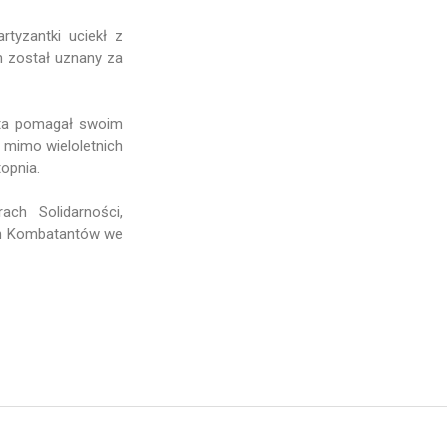
tyzantki uciekł z
am został uznany za
ata pomagał swoim
 mimo wieloletnich
opnia.
ch Solidarności,
ch Kombatantów we