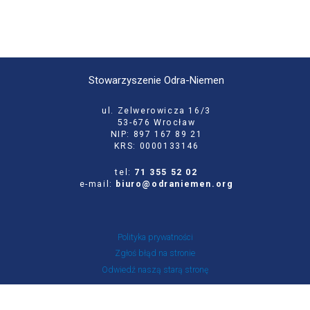
Stowarzyszenie Odra-Niemen
ul. Zelwerowicza 16/3
53-676 Wrocław
NIP: 897 167 89 21
KRS: 0000133146
tel:
71 355 52 02
e-mail:
biuro@odraniemen.org
Polityka prywatności
Zgłoś błąd na stronie
Odwiedź naszą starą stronę
Szukaj