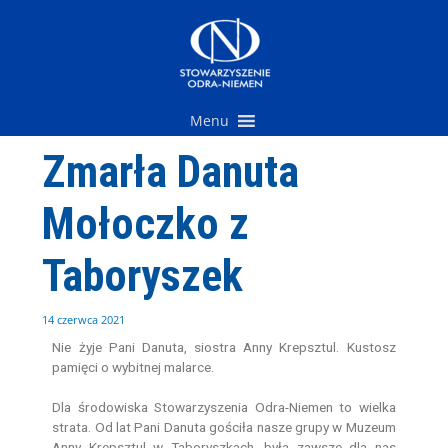
Przejdź
do
treści
Menu
Zmarła Danuta
Mołoczko z
Taboryszek
14 czerwca 2021
Nie żyje Pani Danuta, siostra Anny Krepsztul. Kustosz
pamięci o wybitnej malarce.
Dla środowiska Stowarzyszenia Odra-Niemen to wielka
strata. Od lat Pani Danuta gościła nasze grupy w Muzeum
Anny Krepsztul w Taboryszkach, była zawsze dla nas