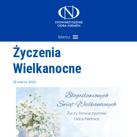
Przejdź
do
treści
Menu
Życzenia
Wielkanocne
28 marca 2024