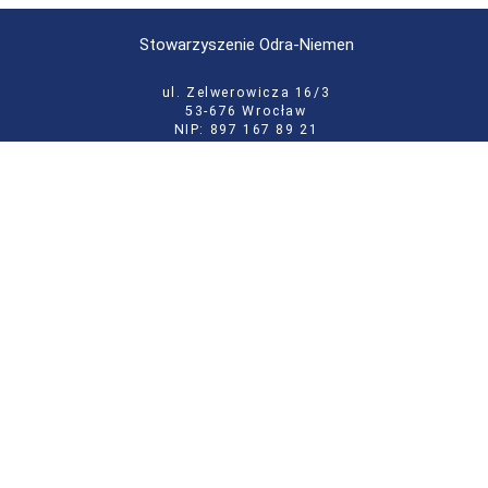
Stowarzyszenie Odra-Niemen
ul. Zelwerowicza 16/3
53-676 Wrocław
NIP: 897 167 89 21
KRS: 0000133146
tel:
71 355 52 02
e-mail:
biuro@odraniemen.org
Polityka prywatności
Zgłoś błąd na stronie
Odwiedź naszą starą stronę
Szukaj
dla:
Facebook
Twitter
Youtube
Instagram