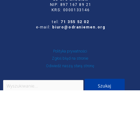
NIP: 897 167 89 21
KRS: 0000133146
tel:
71 355 52 02
e-mail:
biuro@odraniemen.org
Polityka prywatności
Zgłoś błąd na stronie
Odwiedź naszą starą stronę
Szukaj
dla:
Facebook
Twitter
Youtube
Instagram