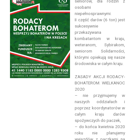
seniorów, dla rodzin z
osobami
niepełnosprawnymi.
II część darów (6 ton) jest
sukcesywnie
przekazywana
kombatantom w kraju,
weteranom, Sybirakom,
seniorom Solidarności,
którymi opiekują się nasze
środowiska w całym kraju.
ZASADY AKCJI RODACY-
BOHATEROM. WIELKANOC
2020
– nie przyjmujemy w
naszych oddziałach i
poprzez koordynatorów w
całym kraju darów
spożywczych do paczek,
– do końca kwietnia 2020
roku nie planujemy
wyjazdów z paczkami na