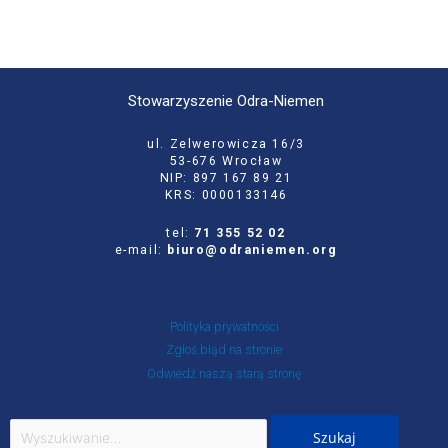
Stowarzyszenie Odra-Niemen
ul. Zelwerowicza 16/3
53-676 Wrocław
NIP: 897 167 89 21
KRS: 0000133146
tel:
71 355 52 02
e-mail:
biuro@odraniemen.org
Polityka prywatności
Zgłoś błąd na stronie
Odwiedź naszą starą stronę
Szukaj
dla: