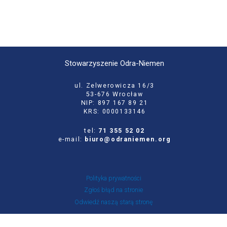
Stowarzyszenie Odra-Niemen
ul. Zelwerowicza 16/3
53-676 Wrocław
NIP: 897 167 89 21
KRS: 0000133146
tel:
71 355 52 02
e-mail:
biuro@odraniemen.org
Polityka prywatności
Zgłoś błąd na stronie
Odwiedź naszą starą stronę
Szukaj