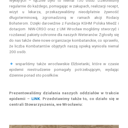
Wyklętych – łącznie było to niemal 130 osób. Dzwoniliśmy
regularnie do każdego, pomagając w zakupach, realizacji recept,
wizyt u lekarza, przeka
zywaliśmy nieodpłatnie żywność
długoterminową, zgromadzoną w ramach akcji Rodacy
Bohaterom. Dzięki darowiźnie z Fundacja KGHM Polska Miedź i
dotacjom NIW-CRSO oraz z UM Wrocław mogliśmy stworzyć i
rozdawać pakiety ochronne dla naszych Weteranów. Zgłosiły się
do nas także dwie nowe organizacje kombatanckie, co sprawiło,
że liczba Kombatantów objętych naszą opieką wyniosła niemal
200 osób.
wsparliśmy także wrocławskie Elżbietanki, które w czasie
epidemii niestrudzenie pomagały potrzebującym, wydając
dziennie ponad sto posiłków.
Prezentowaliśmy działania naszych oddziałów w trakcie
epidemii –
LINK
. Przedstawimy także to, co działo się w
centrali Stowarzyszenia, we Wrocławiu: