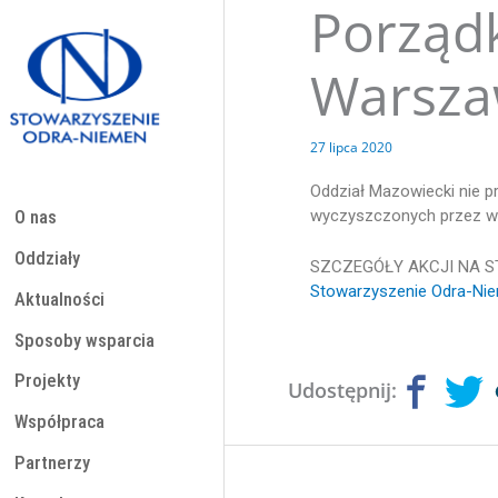
Porząd
Przejdź
do
treści
Warsza
27 lipca 2020
Oddział Mazowiecki nie 
wyczyszczonych przez wo
O nas
Oddziały
SZCZEGÓŁY AKCJI NA S
Stowarzyszenie Odra-Nie
Aktualności
Sposoby wsparcia
Projekty
Udostępnij:
Współpraca
Partnerzy