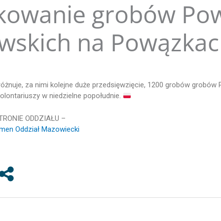
kowanie grobów Po
wskich na Powązkac
próżnuje, za nimi kolejne duże przedsięwzięcie, 1200 grobów grob
lontariuszy w niedzielne popołudnie.
TRONIE ODDZIAŁU –
men Oddział Mazowiecki