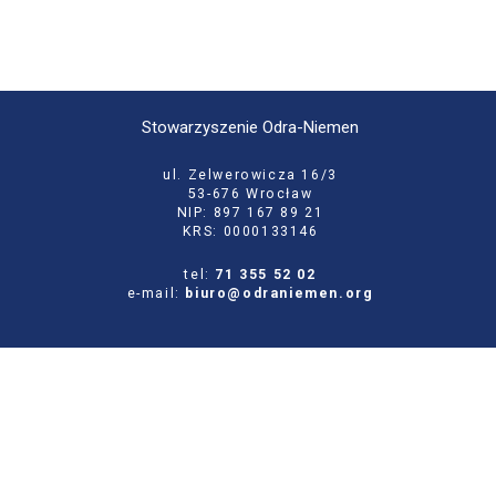
Stowarzyszenie Odra-Niemen
ul. Zelwerowicza 16/3
53-676 Wrocław
NIP: 897 167 89 21
KRS: 0000133146
tel:
71 355 52 02
e-mail:
biuro@odraniemen.org
Polityka prywatności
Zgłoś błąd na stronie
Odwiedź naszą starą stronę
Szukaj