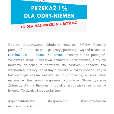
Zostało przedłużone składanie rocznych PIT-ów. Prosimy
pamiętać o odpisie na organizację pozarządową Odra-Niemen.
Przekaż 1% – Rozlicz PIT online.
Prosimy o nas pamiętać,
zwłaszcza teraz, kiedy trwa pandemia koronawirusa, a my nie
możemy dojechać z paczkami do naszych Rodaków zza
wschodniej granicy. Zbieramy fundusze w różny sposób, aby w
bezpiecznym czasie zawieźć to co potrzebne, a teraz choć
minimalnie finansowo wspomóc członków Stowarzyszenia
Żołnierzy AK na Białorusi i polskie środowiska seniorów w
Iwieńcu. To dzięki nim powstaliśmy.
#1procentdlaSON #wspierajngo #rozliczpitonline
#rodacybohaterom