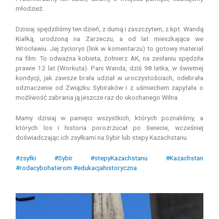
młodzież.
Dzisiaj spędziliśmy ten dzień, z dumą i zaszczytem, z kpt. Wandą
Kiałką, urodzoną na Zarzeczu, a od lat mieszkająca we
Wrocławiu. Jej życiorys (link w komentarzu) to gotowy materiał
na film. To odważna kobieta, żołnierz AK, na zesłaniu spędziła
prawie 12 lat (Workuta). Pani Wanda, dziś 98 latka, w świetnej
kondycji, jak zawsze brała udział w uroczystościach, odebrała
odznaczenie od Związku Sybiraków i z uśmiechem zapytała o
możliwość zabrania ją jeszcze raz do ukochanego Wilna.
Mamy dzisiaj w pamięci wszystkich, których poznaliśmy, a
których los i historia porozrzucał po świecie, wcześniej
doświadczając ich zsyłkami na Sybir lub stepy Kazachstanu.
#zsyłki
#Sybir
#stepyKazachstanu
#Kazachstan
#rodacybohaterom
#edukacjahistoryczna