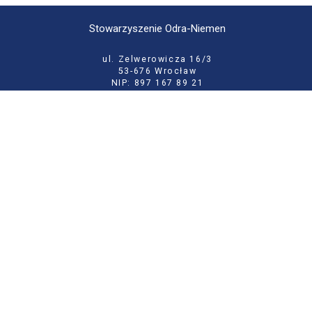
Stowarzyszenie Odra-Niemen
ul. Zelwerowicza 16/3
53-676 Wrocław
NIP: 897 167 89 21
KRS: 0000133146
tel:
71 355 52 02
e-mail:
biuro@odraniemen.org
Polityka prywatności
Zgłoś błąd na stronie
Odwiedź naszą starą stronę
Szukaj
dla:
Facebook
Twitter
Youtube
Instagram