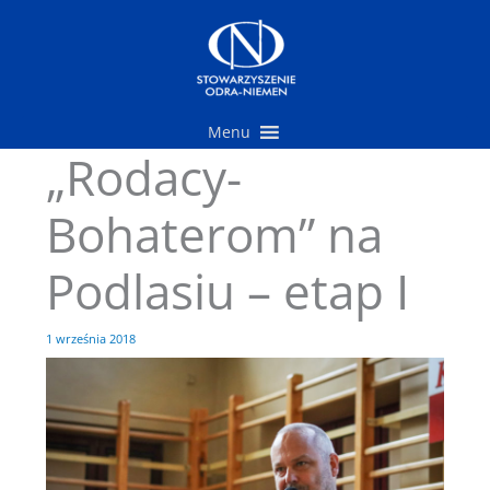
Przejdź
do
treści
Menu
„Rodacy-
Bohaterom” na
Podlasiu – etap I
1 września 2018