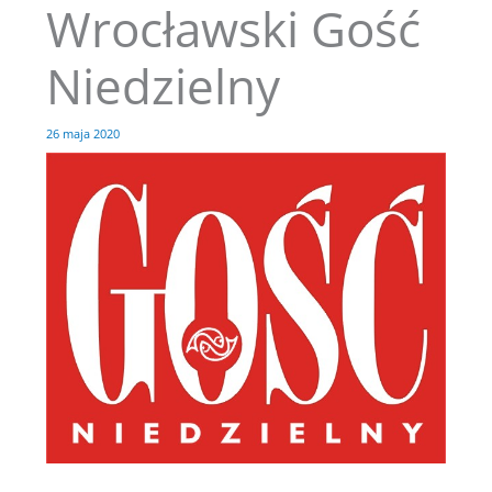
Wrocławski Gość
Przejdź
do
treści
Niedzielny
26 maja 2020