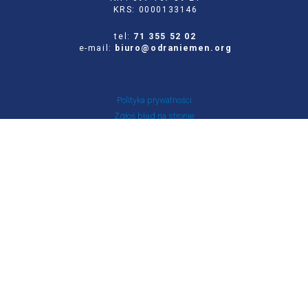
KRS: 0000133146
tel:
71 355 52 02
e-mail:
biuro@odraniemen.org
Polityka prywatności
Zgłoś błąd na stronie
Odwiedź naszą starą stronę
Szukaj
dla:
Facebook
Twitter
Youtube
Instagram
Portal Stowarzyszenia Odra-Niemen powstał ze środków otrzymanych z NIW-CRSO w