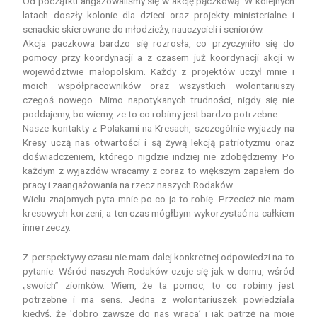
Od początku angażowaliśmy się w akcję pączkową. W kolejnych
latach doszły kolonie dla dzieci oraz projekty ministerialne i
senackie skierowane do młodzieży, nauczycieli i seniorów.
Akcja paczkowa bardzo się rozrosła, co przyczyniło się do
pomocy przy koordynacji a z czasem już koordynacji akcji w
województwie małopolskim. Każdy z projektów uczył mnie i
moich współpracowników oraz wszystkich wolontariuszy
czegoś nowego. Mimo napotykanych trudności, nigdy się nie
poddajemy, bo wiemy, ze to co robimy jest bardzo potrzebne.
Nasze kontakty z Polakami na Kresach, szczególnie wyjazdy na
Kresy uczą nas otwartości i są żywą lekcją patriotyzmu oraz
doświadczeniem, którego nigdzie indziej nie zdobędziemy. Po
każdym z wyjazdów wracamy z coraz to większym zapałem do
pracy i zaangażowania na rzecz naszych Rodaków
Wielu znajomych pyta mnie po co ja to robię. Przecież nie mam
kresowych korzeni, a ten czas mógłbym wykorzystać na całkiem
inne rzeczy.
Z perspektywy czasu nie mam dalej konkretnej odpowiedzi na to
pytanie. Wśród naszych Rodaków czuje się jak w domu, wśród
„swoich” ziomków. Wiem, że ta pomoc, to co robimy jest
potrzebne i ma sens. Jedna z wolontariuszek powiedziała
kiedyś, że 'dobro zawsze do nas wraca’ i jak patrzę na moje