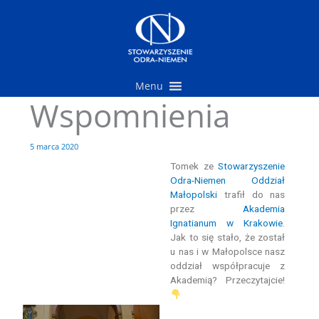
Przejdź
do
treści
Menu
Wspomnienia
5 marca 2020
Tomek ze
Stowarzyszenie
Odra-Niemen Oddział
Małopolski
trafił do nas
przez
Akademia
Ignatianum w Krakowie
.
Jak to się stało, że został
u nas i w Małopolsce nasz
oddział współpracuje z
Akademią? Przeczytajcie!