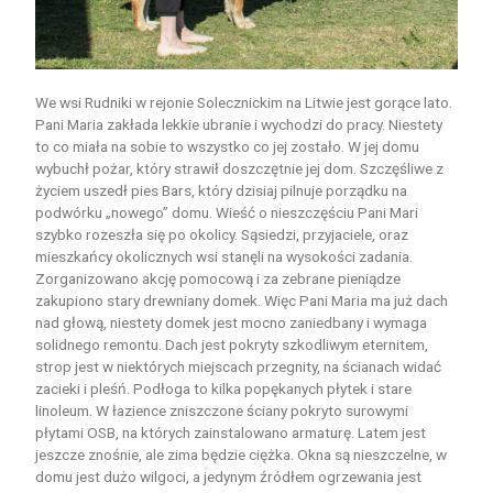
We wsi Rudniki w rejonie Solecznickim na Litwie jest gorące lato.
Pani Maria zakłada lekkie ubranie i wychodzi do pracy. Niestety
to co miała na sobie to wszystko co jej zostało. W jej domu
wybuchł pożar, który strawił doszczętnie jej dom. Szczęśliwe z
życiem uszedł pies Bars, który dzisiaj pilnuje porządku na
podwórku „nowego” domu. Wieść o nieszczęściu Pani Mari
szybko rozeszła się po okolicy. Sąsiedzi, przyjaciele, oraz
mieszkańcy okolicznych wsi stanęli na wysokości zadania.
Zorganizowano akcję pomocową i za zebrane pieniądze
zakupiono stary drewniany domek. Więc Pani Maria ma już dach
nad głową, niestety domek jest mocno zaniedbany i wymaga
solidnego remontu. Dach jest pokryty szkodliwym eternitem,
strop jest w niektórych miejscach przegnity, na ścianach widać
zacieki i pleśń. Podłoga to kilka popękanych płytek i stare
linoleum. W łazience zniszczone ściany pokryto surowymi
płytami OSB, na których zainstalowano armaturę. Latem jest
jeszcze znośnie, ale zima będzie ciężka. Okna są nieszczelne, w
domu jest dużo wilgoci, a jedynym źródłem ogrzewania jest