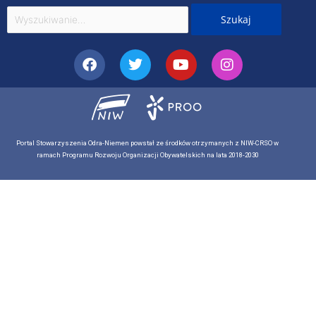
Szukaj
dla:
Facebook
Twitter
Youtube
Instagram
Portal Stowarzyszenia Odra-Niemen powstał ze środków otrzymanych z NIW-CRSO w
ramach Programu Rozwoju Organizacji Obywatelskich na lata 2018-2030