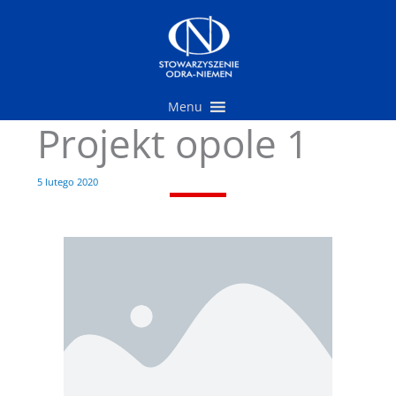
Przejdź
do
treści
Menu
Projekt opole 1
5 lutego 2020