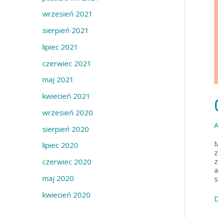
e
wrzesień 2021
w
sierpień 2021
p
lipiec 2021
i
s
czerwiec 2021
ó
maj 2021
w
kwiecień 2021
wrzesień 2020
A
sierpień 2020
M
lipiec 2020
z
z
czerwiec 2020
a
maj 2020
s
kwiecień 2020
D