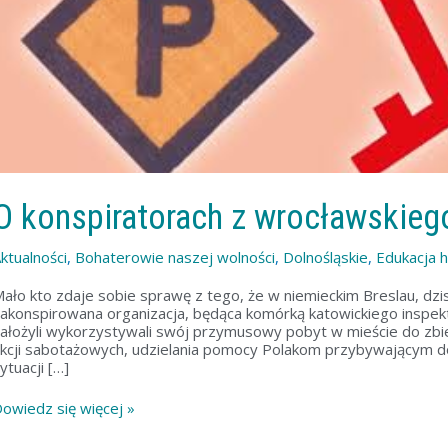
O konspiratorach z wrocławskieg
ktualności
,
Bohaterowie naszej wolności
,
Dolnośląskie
,
Edukacja h
ało kto zdaje sobie sprawę z tego, że w niemieckim Breslau, dzi
akonspirowana organizacja, będąca komórką katowickiego inspekto
ałożyli wykorzystywali swój przymusowy pobyt w mieście do zbi
kcji sabotażowych, udzielania pomocy Polakom przybywającym d
ytuacji […]
owiedz się więcej »