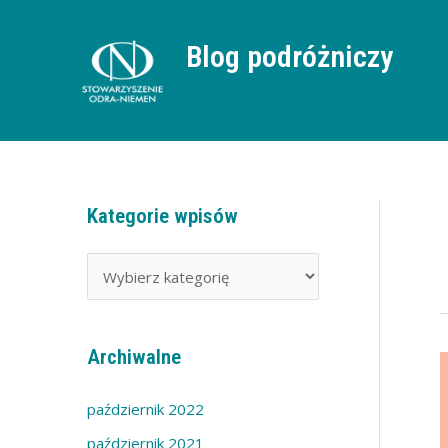
Przejdź
do
treści
Blog podróżniczy
Kategorie wpisów
K
a
t
e
g
Archiwalne
o
k
r
z
październik 2022
w
i
O
październik 2021