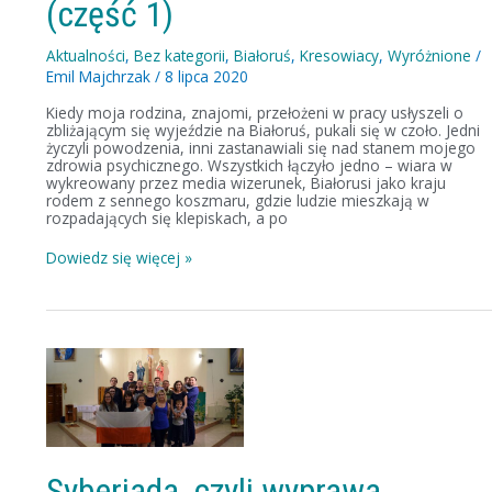
(część 1)
Aktualności
,
Bez kategorii
,
Białoruś
,
Kresowiacy
,
Wyróżnione
/
Emil Majchrzak
/
8 lipca 2020
Kiedy moja rodzina, znajomi, przełożeni w pracy usłyszeli o
zbliżającym się wyjeździe na Białoruś, pukali się w czoło. Jedni
życzyli powodzenia, inni zastanawiali się nad stanem mojego
zdrowia psychicznego. Wszystkich łączyło jedno – wiara w
wykreowany przez media wizerunek, Białorusi jako kraju
rodem z sennego koszmaru, gdzie ludzie mieszkają w
rozpadających się klepiskach, a po
Dowiedz się więcej »
Syberiada,
czyli
wyprawa
śladami
Polaków
do
Rosji
i
Syberiada, czyli wyprawa