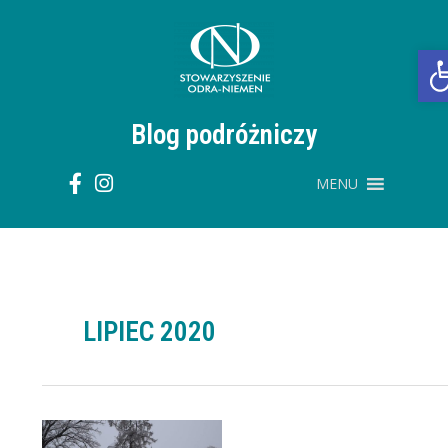
Przejdź
do
treści
O
Blog podróżniczy
MENU
LIPIEC 2020
Polesie,
piękne