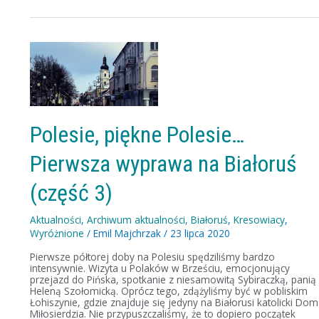
Polesie,
piękne
Polesie…
Pierwsza
wyprawa
na
Białoruś
(część
Polesie, piękne Polesie…
3)
Pierwsza wyprawa na Białoruś
(część 3)
Aktualności
,
Archiwum aktualności
,
Białoruś
,
Kresowiacy
,
Wyróżnione
/
Emil Majchrzak
/
23 lipca 2020
Pierwsze półtorej doby na Polesiu spędziliśmy bardzo
intensywnie. Wizyta u Polaków w Brześciu, emocjonujący
przejazd do Pińska, spotkanie z niesamowitą Sybiraczką, panią
Heleną Szołomicką. Oprócz tego, zdążyliśmy być w pobliskim
Łohiszynie, gdzie znajduje się jedyny na Białorusi katolicki Dom
Miłosierdzia. Nie przypuszczaliśmy, że to dopiero początek