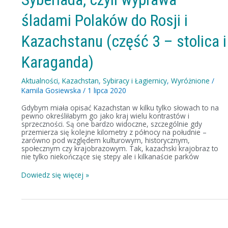
Kazachstanu
(część
śladami Polaków do Rosji i
3
–
stolica
Kazachstanu (część 3 – stolica i
i
Karaganda)
Karaganda)
Aktualności
,
Kazachstan
,
Sybiracy i Łagiernicy
,
Wyróżnione
/
Kamila Gosiewska
/
1 lipca 2020
Gdybym miała opisać Kazachstan w kilku tylko słowach to na
pewno określiłabym go jako kraj wielu kontrastów i
sprzeczności. Są one bardzo widoczne, szczególnie gdy
przemierza się kolejne kilometry z północy na południe –
zarówno pod względem kulturowym, historycznym,
społecznym czy krajobrazowym. Tak, kazachski krajobraz to
nie tylko niekończące się stepy ale i kilkanaście parków
Dowiedz się więcej »