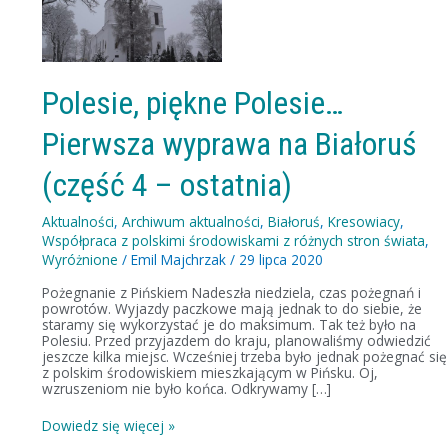
Polesie…
Pierwsza
wyprawa
na
Białoruś
(część
Polesie, piękne Polesie…
4
–
Pierwsza wyprawa na Białoruś
ostatnia)
(część 4 – ostatnia)
Aktualności
,
Archiwum aktualności
,
Białoruś
,
Kresowiacy
,
Współpraca z polskimi środowiskami z różnych stron świata
,
Wyróżnione
/
Emil Majchrzak
/
29 lipca 2020
Pożegnanie z Pińskiem Nadeszła niedziela, czas pożegnań i
powrotów. Wyjazdy paczkowe mają jednak to do siebie, że
staramy się wykorzystać je do maksimum. Tak też było na
Polesiu. Przed przyjazdem do kraju, planowaliśmy odwiedzić
jeszcze kilka miejsc. Wcześniej trzeba było jednak pożegnać się
z polskim środowiskiem mieszkającym w Pińsku. Oj,
wzruszeniom nie było końca. Odkrywamy […]
Dowiedz się więcej »