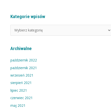
Kategorie wpisów
K
a
t
e
g
Archiwalne
o
r
październik 2022
i
październik 2021
e
wrzesień 2021
w
sierpień 2021
p
i
lipiec 2021
s
czerwiec 2021
ó
maj 2021
w