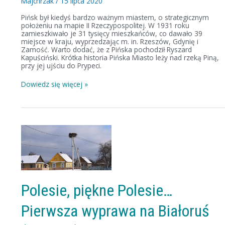
Majchrzak
/
15 lipca 2020
Pińsk był kiedyś bardzo ważnym miastem, o strategicznym
położeniu na mapie II Rzeczypospolitej. W 1931 roku
zamieszkiwało je 31 tysięcy mieszkańców, co dawało 39
miejsce w kraju, wyprzedzając m. in. Rzeszów, Gdynię i
Zamość. Warto dodać, że z Pińska pochodził Ryszard
Kapuściński. Krótka historia Pińska Miasto leży nad rzeką Piną,
przy jej ujściu do Prypeci.
Dowiedz się więcej »
Polesie,
piękne
Polesie…
Pierwsza
wyprawa
na
Białoruś
(część
Polesie, piękne Polesie…
1)
Pierwsza wyprawa na Białoruś