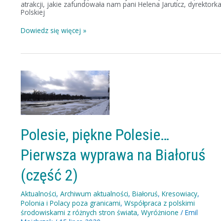
atrakcji, jakie zafundowała nam pani Helena Jaruticz, dyrektork
Polskiej
Dowiedz się więcej »
Polesie,
piękne
Polesie…
Pierwsza
wyprawa
na
Białoruś
(część
Polesie, piękne Polesie…
2)
Pierwsza wyprawa na Białoruś
(część 2)
Aktualności
,
Archiwum aktualności
,
Białoruś
,
Kresowiacy
,
Polonia i Polacy poza granicami
,
Współpraca z polskimi
środowiskami z różnych stron świata
,
Wyróżnione
/
Emil