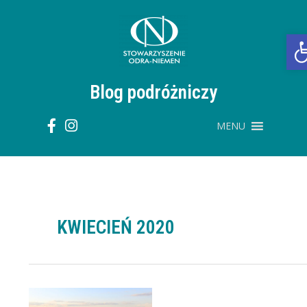
Przejdź
do
treści
O
Blog podróżniczy
MENU
KWIECIEŃ 2020
Podróże
z