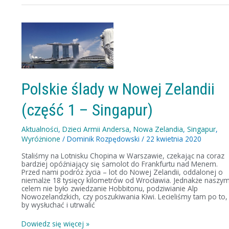
Polskie
ślady
w
Nowej
Zelandii
(część
1
–
Polskie ślady w Nowej Zelandii
Singapur)
(część 1 – Singapur)
Aktualności
,
Dzieci Armii Andersa
,
Nowa Zelandia
,
Singapur
,
Wyróżnione
/
Dominik Rozpędowski
/
22 kwietnia 2020
Staliśmy na Lotnisku Chopina w Warszawie, czekając na coraz
bardziej opóźniający się samolot do Frankfurtu nad Menem.
Przed nami podróż życia – lot do Nowej Zelandii, oddalonej o
niemalże 18 tysięcy kilometrów od Wrocławia. Jednakże naszy
celem nie było zwiedzanie Hobbitonu, podziwianie Alp
Nowozelandzkich, czy poszukiwania Kiwi. Lecieliśmy tam po to,
by wysłuchać i utrwalić
Dowiedz się więcej »