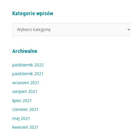
Kategorie wpisów
K
a
t
e
g
Archiwalne
o
r
październik 2022
i
październik 2021
e
wrzesień 2021
w
sierpień 2021
p
i
lipiec 2021
s
czerwiec 2021
ó
maj 2021
w
kwiecień 2021