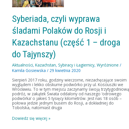
Polaków
do
Rosji
i
Syberiada, czyli wyprawa
Kazachstanu
(część
śladami Polaków do Rosji i
1
–
droga
Kazachstanu (część 1 – droga
do
Tajynszy)
do Tajynszy)
Aktualności
,
Kazachstan
,
Sybiracy i Łagiernicy
,
Wyróżnione
/
Kamila Gosiewska
/
29 kwietnia 2020
Sierpień 2017 roku, godziny wieczorne, niezachęcające swoim
wyglądem i lekko obskurne podwórko przy ul. Kościuszki we
Wrocławiu. To w tym miejscu zaczynamy swoją trzytygodniow
podróż, w zakątek Świata oddalony od naszego ‘odrowego
podwórka’ o jakieś 5 tysięcy kilometrów. Jest nas 18 osób –
połowa jedzie jednym busem do Rosji, a dokładniej do
Tobolska, natomiast druga
Dowiedz się więcej »