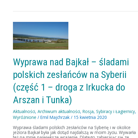
Wyprawa
nad
Bajkał
–
śladami
polskich
zesłańców
na
Wyprawa nad Bajkał – śladami
Syberii
(część
polskich zesłańców na Syberii
1
–
droga
(część 1 – droga z Irkucka do
z
Irkucka
Arszan i Tunka)
do
Arszan
i
Aktualności
,
Archiwum aktualności
,
Rosja
,
Sybiracy i Łagiernicy
,
Tunka)
Wyróżnione
/
Emil Majchrzak
/
15 kwietnia 2020
Wyprawa śladami polskich zesłańców na Syberię i w okolice
jeziora Bajkał była jak dotąd najdalszą w moim życiu. Wywarła
też na mnie największe wrażenie. Dlatego zabierając się ze