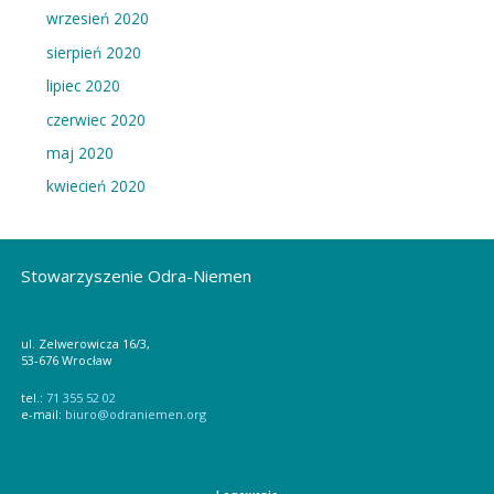
wrzesień 2020
sierpień 2020
lipiec 2020
czerwiec 2020
maj 2020
kwiecień 2020
Stowarzyszenie Odra-Niemen
ul. Zelwerowicza 16/3,
53-676 Wrocław
tel.:
71 355 52 02
e-mail:
biuro@odraniemen.org