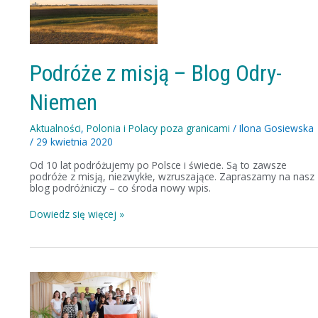
misją
–
Blog
Odry-
Niemen
Podróże z misją – Blog Odry-
Niemen
Aktualności
,
Polonia i Polacy poza granicami
/
Ilona Gosiewska
/
29 kwietnia 2020
Od 10 lat podróżujemy po Polsce i świecie. Są to zawsze
podróże z misją, niezwykłe, wzruszające. Zapraszamy na nasz
blog podróżniczy – co środa nowy wpis.
Dowiedz się więcej »
Syberiada,
czyli
wyprawa
śladami