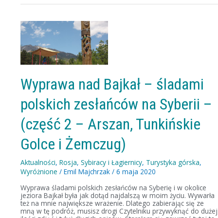
Wyprawa
nad
Bajkał
–
śladami
polskich
zesłańców
na
Wyprawa nad Bajkał – śladami
Syberii
–
polskich zesłańców na Syberii –
(część
2
–
(część 2 – Arszan, Tunkińskie
Arszan,
Tunkińskie
Golce i Żemczug)
Golce
i
Żemczug)
Aktualności
,
Rosja
,
Sybiracy i Łagiernicy
,
Turystyka górska
,
Wyróżnione
/
Emil Majchrzak
/
6 maja 2020
Wyprawa śladami polskich zesłańców na Syberię i w okolice
jeziora Bajkał była jak dotąd najdalszą w moim życiu. Wywarła
też na mnie największe wrażenie. Dlatego zabierając się ze
mną w tę podróż, musisz drogi Czytelniku przywyknąć do dużej