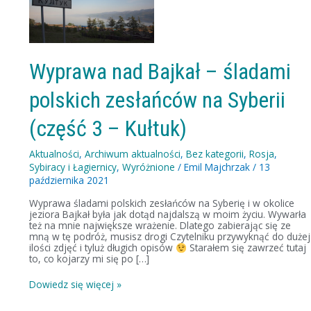
Bajkał
–
śladami
polskich
zesłańców
na
Wyprawa nad Bajkał – śladami
Syberii
(część
polskich zesłańców na Syberii
3
–
Kułtuk)
(część 3 – Kułtuk)
Aktualności
,
Archiwum aktualności
,
Bez kategorii
,
Rosja
,
Sybiracy i Łagiernicy
,
Wyróżnione
/
Emil Majchrzak
/
13
października 2021
Wyprawa śladami polskich zesłańców na Syberię i w okolice
jeziora Bajkał była jak dotąd najdalszą w moim życiu. Wywarła
też na mnie największe wrażenie. Dlatego zabierając się ze
mną w tę podróż, musisz drogi Czytelniku przywyknąć do dużej
ilości zdjęć i tyluż długich opisów
Starałem się zawrzeć tutaj
to, co kojarzy mi się po […]
Dowiedz się więcej »