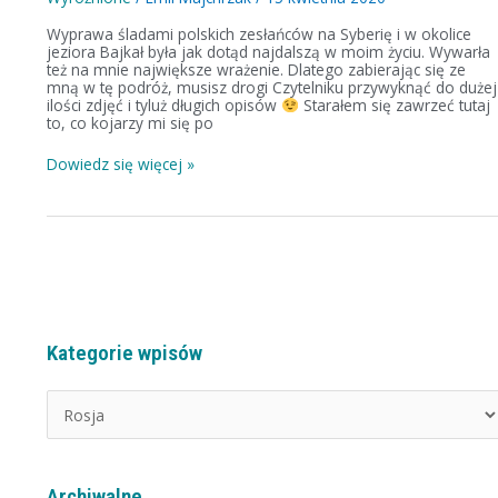
Wyprawa śladami polskich zesłańców na Syberię i w okolice
jeziora Bajkał była jak dotąd najdalszą w moim życiu. Wywarła
też na mnie największe wrażenie. Dlatego zabierając się ze
mną w tę podróż, musisz drogi Czytelniku przywyknąć do dużej
ilości zdjęć i tyluż długich opisów
Starałem się zawrzeć tutaj
to, co kojarzy mi się po
Dowiedz się więcej »
Kategorie wpisów
K
a
t
e
g
Archiwalne