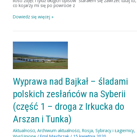
ilości zdjęć i tyluż długich opisów Starałem się zawrzeć tutaj to,
co kojarzy mi się po powrocie z
Dowiedz się więcej »
Wyprawa
nad
Bajkał
–
śladami
polskich
zesłańców
na
Wyprawa nad Bajkał – śladami
Syberii
(część
polskich zesłańców na Syberii
1
–
droga
(część 1 – droga z Irkucka do
z
Irkucka
Arszan i Tunka)
do
Arszan
i
Aktualności
,
Archiwum aktualności
,
Rosja
,
Sybiracy i Łagiernicy
,
Tunka)
Wyróżnione
/
Emil Majchrzak
/
15 kwietnia 2020