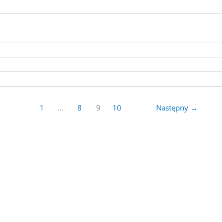
1
…
8
9
10
Następny
→