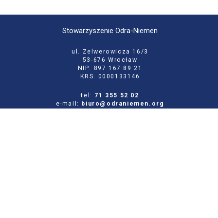
Stowarzyszenie Odra-Niemen
ul. Zelwerowicza 16/3
53-676 Wrocław
NIP: 897 167 89 21
KRS: 0000133146
tel:
71 355 52 02
e-mail:
biuro@odraniemen.org
Polityka prywatności
Zgłoś błąd na stronie
Odwiedź naszą starą stronę
Szukaj
dla: