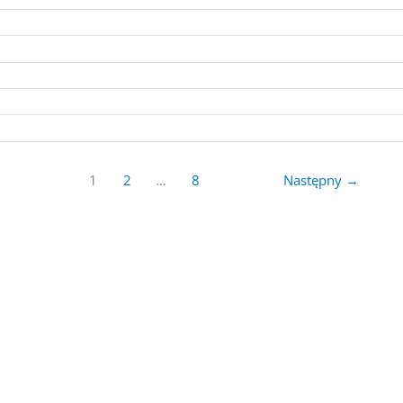
1
2
…
8
Następny
→