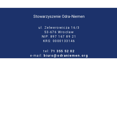
Stowarzyszenie Odra-Niemen
ul. Zelwerowicza 16/3
53-676 Wrocław
NIP: 897 167 89 21
KRS: 0000133146
tel:
71 355 52 02
e-mail:
biuro@odraniemen.org
Polityka prywatności
Zgłoś błąd na stronie
Odwiedź naszą starą stronę
Szukaj
dla: