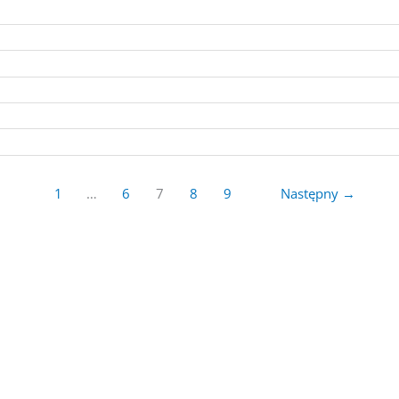
1
…
6
7
8
9
Następny
→