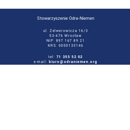
Stowarzyszenie Odra-Niemen
ul. Zelwerowicza 16/3
53-676 Wrocław
NIP: 897 167 89 21
KRS: 0000133146
tel:
71 355 52 02
e-mail:
biuro@odraniemen.org
Polityka prywatności
Zgłoś błąd na stronie
Odwiedź naszą starą stronę
Szukaj
dla: