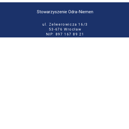
Stowarzyszenie Odra-Niemen
ul. Zelwerowicza 16/3
53-676 Wrocław
NIP: 897 167 89 21
KRS: 0000133146
tel:
71 355 52 02
e-mail:
biuro@odraniemen.org
Polityka prywatności
Zgłoś błąd na stronie
Odwiedź naszą starą stronę
Szukaj
dla:
Facebook
Twitter
Youtube
Instagram