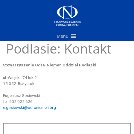
Przejdź
do
treści
Menu
Podlasie: Kontakt
Stowarzyszenie Odra-Niemen Oddział Podlaski
ul. Wiejska 74 lok.2
15-352 Białystok
Eugeniusz Gosiewski
tel. 502 022 626
e.gosiewski@odraniemen.org