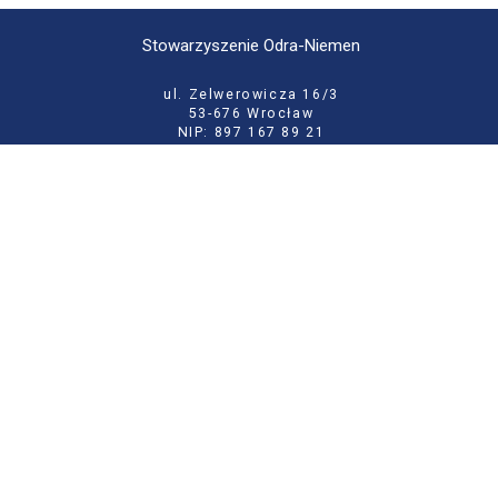
Stowarzyszenie Odra-Niemen
ul. Zelwerowicza 16/3
53-676 Wrocław
NIP: 897 167 89 21
KRS: 0000133146
tel:
71 355 52 02
e-mail:
biuro@odraniemen.org
Polityka prywatności
Zgłoś błąd na stronie
Odwiedź naszą starą stronę
Szukaj
dla:
Facebook
Twitter
Youtube
Instagram