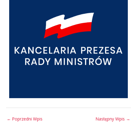
←
Poprzedni Wpis
Następny Wpis
→