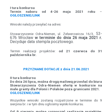
I tura konkursu
Termin naboru od 4-26 maja 2021 roku
–
OGŁOSZENIE/LINK
Wnioski należy przesyłać na adres:
53-
Stowarzyszenie Odra-Niemen, ul. Zelwerowicza 16/3,
676 Wrocław
w terminie do dnia 26 maja 2021 r.
Decyduje data stempla pocztowego.
Termin realizacji projektów:
od 21 czerwca do 31
października br.
PRZYZNANE DOTACJE z dnia 21.06.2021
II tura konkursu
Do dnia 26 lipca, można drogą mailową przesłać do biura
Stowarzyszenia Odra-Niemen ofertę w konkursie na
małe granty dla Polonii i Polaków poza granicami 2021.
OGŁOSZENIE/LINK
Wszystkie wnioski zostaną rozpatrzone w terminie do 9
sierpnia br. i w tym dniu ogłosimy wyniki konkursu.
Od 9 sierpnia można rozpocząć realizację projektów,