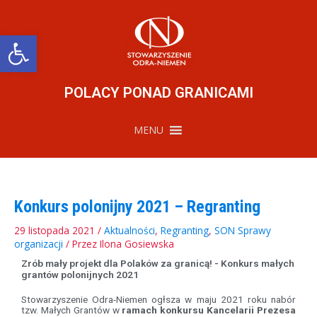
Przejdź
do
treści
Otwórz pasek narzędzi
POLACY PONAD GRANICAMI
MENU
Konkurs polonijny 2021 – Regranting
29 listopada 2021
/
Aktualności
,
Regranting
,
SON Sprawy
organizacji
/ Przez
Ilona Gosiewska
Zrób mały projekt dla Polaków za granicą! - Konkurs małych
grantów polonijnych 2021
Stowarzyszenie Odra-Niemen ogłsza w maju 2021 roku nabór
tzw. Małych Grantów w
ramach konkursu Kancelarii Prezesa