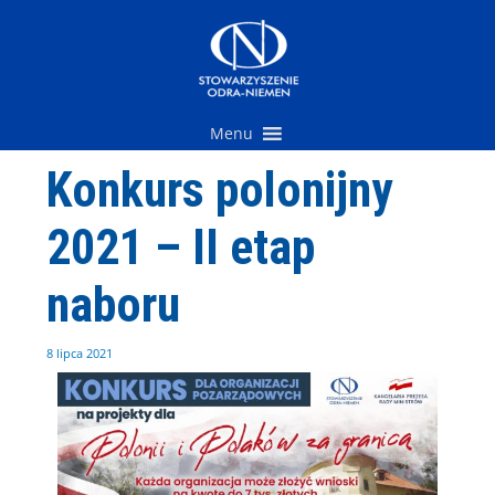
Przejdź
do
treści
Menu
Konkurs polonijny
2021 – II etap
naboru
8 lipca 2021