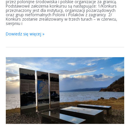
przez polonijne środowiska i polskie organizacje za granicą.
Podstawowe założenia konkursu są następujące: 1/Konkurs
przeznaczony jest dla instytucji, organizacji pozarządowych
oraz grup nieformalnych Polonii i Polaków z zagranicy 2/
Konkurs zostanie zrealizowany w trzech turach – w czerwcu,
sierpniu i
Dowiedz się więcej »
ORP
Grom
ginie
pod
Narwikiem