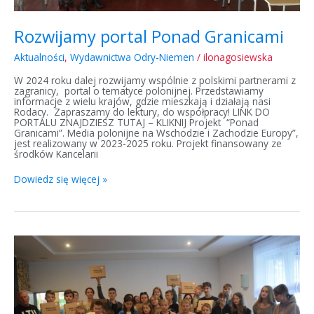
Rozwijamy portal Ponad Granicami
Aktualności
,
Wydawnictwa Odry-Niemen
/
ilonagosiewska
W 2024 roku dalej rozwijamy wspólnie z polskimi partnerami z
zagranicy, portal o tematyce polonijnej. Przedstawiamy
informacje z wielu krajów, gdzie mieszkają i działają nasi
Rodacy. Zapraszamy do lektury, do współpracy! LINK DO
PORTALU ZNAJDZIESZ TUTAJ – KLIKNIJ Projekt “Ponad
Granicami”. Media polonijne na Wschodzie i Zachodzie Europy”,
jest realizowany w 2023-2025 roku. Projekt finansowany ze
środków Kancelarii
Dowiedz się więcej »
Wakacje
z
historią