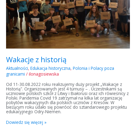
Wakacje z historią
Aktualności
,
Edukacja historyczna
,
Polonia i Polacy poza
granicami
/
ilonagosiewska
Od 11-30.08.2022 roku realizujemy duży projekt „Wakacje z
Historią”. Organizowanych jest 4 turnusy – . Uczestnikami są
uczniowie polskich szkół z Litwy i Białorusi oraz ich rówieśnicy z
Polski. Pandemia Covid 19 zatrzymał na kilka lat organizację
pobytów wakacyjnych dla polskich uczniów z Kresów. W
bieżącym roku udało się powrócić do sztandarowego projektu
edukacyjnego Odry-Niemen.
Dowiedz się więcej »