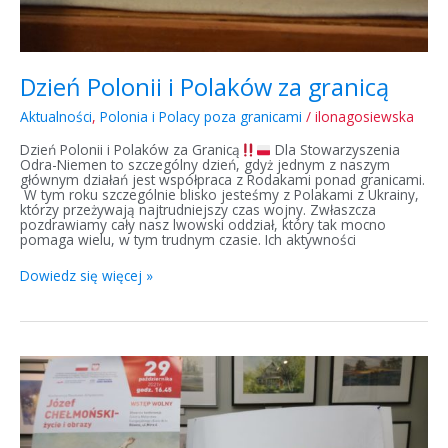
Dzień Polonii i Polaków za granicą
Aktualności
,
Polonia i Polacy poza granicami
/
ilonagosiewska
Dzień Polonii i Polaków za Granicą
Dla Stowarzyszenia
Odra-Niemen to szczególny dzień, gdyż jednym z naszym
głównym działań jest współpraca z Rodakami ponad granicami.
W tym roku szczególnie blisko jesteśmy z Polakami z Ukrainy,
którzy przeżywają najtrudniejszy czas wojny. Zwłaszcza
pozdrawiamy cały nasz lwowski oddział, który tak mocno
pomaga wielu, w tym trudnym czasie. Ich aktywności
Dowiedz się więcej »
Regranting
polonijny
2021
–
Reportaż