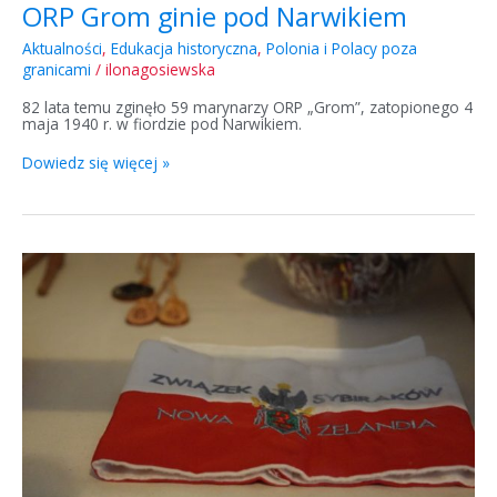
ORP Grom ginie pod Narwikiem
Aktualności
,
Edukacja historyczna
,
Polonia i Polacy poza
granicami
/
ilonagosiewska
82 lata temu zginęło 59 marynarzy ORP „Grom”, zatopionego 4
maja 1940 r. w fiordzie pod Narwikiem.
Dowiedz się więcej »
Dzień
Polonii
i
Polaków
za
granicą