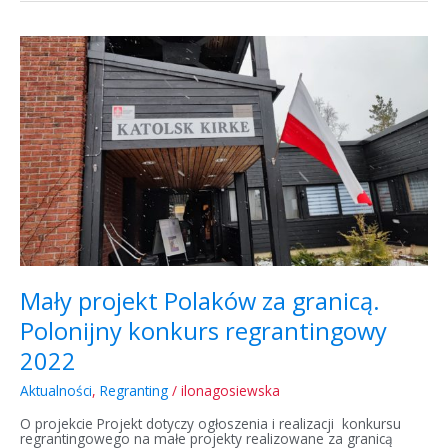
Mały
projekt
Polaków
za
granicą.
Polonijny
konkurs
regrantingowy
2022
Mały projekt Polaków za granicą.
Polonijny konkurs regrantingowy
2022
Aktualności
,
Regranting
/
ilonagosiewska
O projekcie Projekt dotyczy ogłoszenia i realizacji konkursu
regrantingowego na małe projekty realizowane za granicą