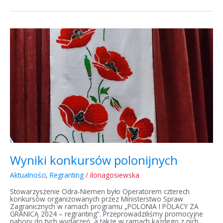
Wyniki
konkursów
polonijnych
Wyniki konkursów polonijnych
Aktualności
,
Regranting
/
ilonagosiewska
Stowarzyszenie Odra-Niemen było Operatorem czterech
konkursów organizowanych przez Ministerstwo Spraw
Zagranicznych w ramach programu „POLONIA I POLACY ZA
GRANICĄ 2024 – regranting”. Przeprowadziliśmy promocyjne
nabory do tych wydarzeń, a także w ramach każdego z nich