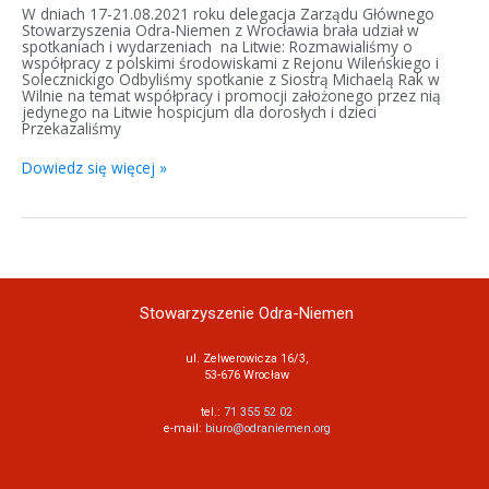
W dniach 17-21.08.2021 roku delegacja Zarządu Głównego
Stowarzyszenia Odra-Niemen z Wrocławia brała udział w
spotkaniach i wydarzeniach na Litwie: Rozmawialiśmy o
współpracy z polskimi środowiskami z Rejonu Wileńskiego i
Solecznickigo Odbyliśmy spotkanie z Siostrą Michaelą Rak w
Wilnie na temat współpracy i promocji założonego przez nią
jedynego na Litwie hospicjum dla dorosłych i dzieci
Przekazaliśmy
Dowiedz się więcej »
Stowarzyszenie Odra-Niemen
ul. Zelwerowicza 16/3,
53-676 Wrocław
tel.:
71 355 52 02
e-mail:
biuro@odraniemen.org