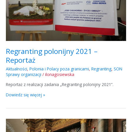
Regranting polonijny 2021 –
Reportaż
Aktualności
,
Polonia i Polacy poza granicami
,
Regranting
,
SON
Sprawy organizacji
/
ilonagosiewska
Reportaż z realizacji zadania „Regranting polonijny 2021”.
Dowiedz się więcej »
Spotkania
na
Litwie