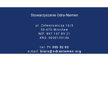
Stowarzyszenie Odra-Niemen
ul. Zelwerowicza 16/3
53-676 Wrocław
NIP: 897 167 89 21
KRS: 0000133146
tel:
71 355 52 02
e-mail:
biuro@odraniemen.org
Polityka prywatności
Zgłoś błąd na stronie
Odwiedź naszą starą stronę
Szukaj
dla: