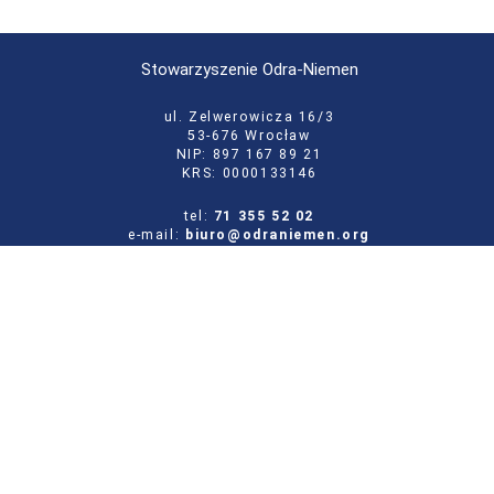
Stowarzyszenie Odra-Niemen
ul. Zelwerowicza 16/3
53-676 Wrocław
NIP: 897 167 89 21
KRS: 0000133146
tel:
71 355 52 02
e-mail:
biuro@odraniemen.org
Polityka prywatności
Zgłoś błąd na stronie
Odwiedź naszą starą stronę
Szukaj
dla: