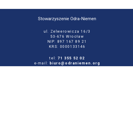
Stowarzyszenie Odra-Niemen
ul. Zelwerowicza 16/3
53-676 Wrocław
NIP: 897 167 89 21
KRS: 0000133146
tel:
71 355 52 02
e-mail:
biuro@odraniemen.org
Polityka prywatności
Zgłoś błąd na stronie
Odwiedź naszą starą stronę
Szukaj
dla: