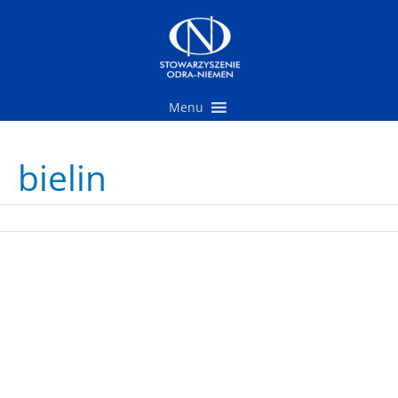
Przejdź
do
treści
Menu
bielin