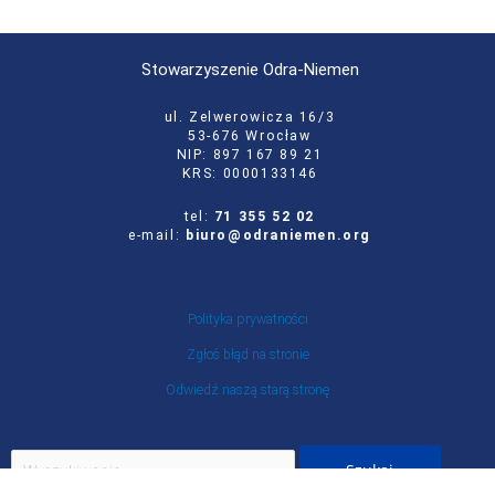
Stowarzyszenie Odra-Niemen
ul. Zelwerowicza 16/3
53-676 Wrocław
NIP: 897 167 89 21
KRS: 0000133146
tel:
71 355 52 02
e-mail:
biuro@odraniemen.org
Polityka prywatności
Zgłoś błąd na stronie
Odwiedź naszą starą stronę
Szukaj
dla: