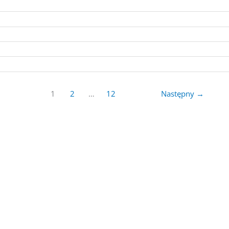
1
2
…
12
Następny
→