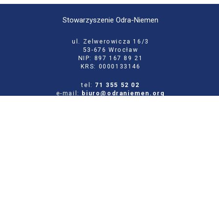
Stowarzyszenie Odra-Niemen
ul. Zelwerowicza 16/3
53-676 Wrocław
NIP: 897 167 89 21
KRS: 0000133146
tel:
71 355 52 02
e-mail:
biuro@odraniemen.org
Polityka prywatności
Zgłoś błąd na stronie
Odwiedź naszą starą stronę
Szukaj
dla:
Facebook
Twitter
Youtube
Instagram