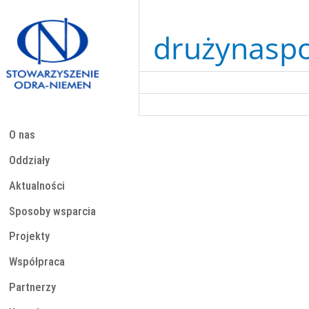
Przejdź
do
treści
drużynasp
O nas
Oddziały
Aktualności
Sposoby wsparcia
Projekty
Współpraca
Partnerzy