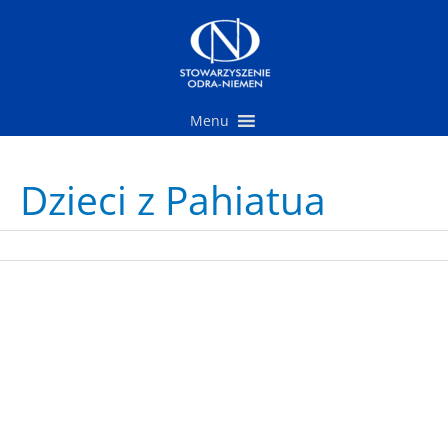
Przejdź
do
treści
Menu
Dzieci z Pahiatua