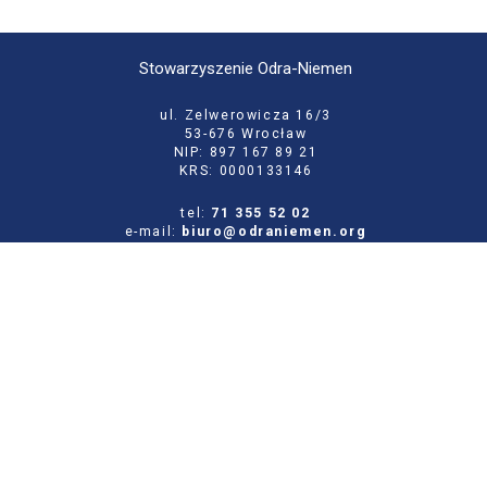
Stowarzyszenie Odra-Niemen
ul. Zelwerowicza 16/3
53-676 Wrocław
NIP: 897 167 89 21
KRS: 0000133146
tel:
71 355 52 02
e-mail:
biuro@odraniemen.org
Polityka prywatności
Zgłoś błąd na stronie
Odwiedź naszą starą stronę
Szukaj
dla: