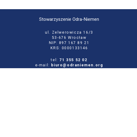
Stowarzyszenie Odra-Niemen
ul. Zelwerowicza 16/3
53-676 Wrocław
NIP: 897 167 89 21
KRS: 0000133146
tel:
71 355 52 02
e-mail:
biuro@odraniemen.org
Polityka prywatności
Zgłoś błąd na stronie
Odwiedź naszą starą stronę
Szukaj
dla: